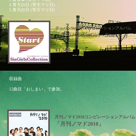
4.青天白日 (菅天マリ日)
5.青天白日 (菅天マリ日)
テッパンSinGirlコンピレーションアルバム
「テッパンSinGirl～Start～」
¥1,500
収録曲
12曲目「おしまい」で参加。
月刊ノマド2010コンピレーションアルバム
「月刊ノマド2010」