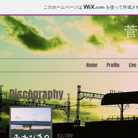
このホームページは
.com
を使って作成さ
菅
Singer Song Writer.
Home
Profile
Live
Discography
1stFullAlbum
「売名行為2」
¥2,500