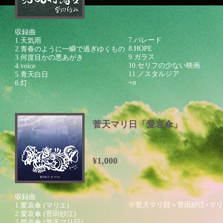
収録曲
7.パレード
1.天気雨
8.HOPE
2.青春のように一瞬で過ぎゆくもの
9.ガラス
3.何度目かの悪あがき
10.セリフの少ない映画
4.voice
11.ノスタルジア
5.青天白日
+α
6.灯
菅天マリ日「愛哀傘」
¥1,000
収録曲
※菅天マリ日＝菅田紗江×マ
1.愛哀傘 (マリエ)
2.愛哀傘 (菅田紗江)
3.愛哀傘 (菅天マリ日)