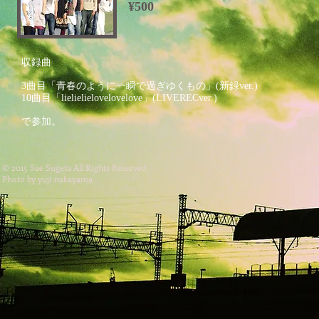
¥500
収録曲
3曲目「青春のように一瞬で過ぎゆくもの」(新録ver.)
10曲目「lielielielovelovelove」(LIVERECver.)
で参加。
© 2015 Sae Sugeta All Rights Reserved
Photo by yuji nakayama